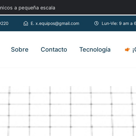
zantes cerca de mí?
9220
E. x.equipos@gmail.com
Lun-Vie: 9 am a 
Sobre
Contacto
Tecnología
¡