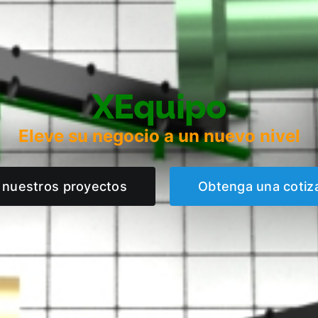
XEquipo
Eleve su negocio a un nuevo nivel
 nuestros proyectos
Obtenga una cotiz