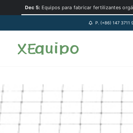
Skip
Dec 5:
¿Cómo instalar una planta de biofertili
to
content
P. (+86) 147 3711 