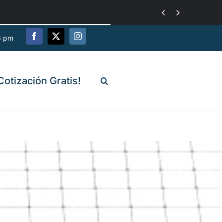


6 pm
Cotización Gratis!